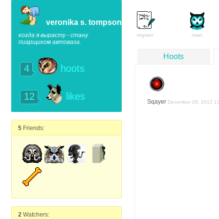
veronika s. tompson
когда я вырасту - стану
register
main
пиарщиком автоваза.
Hoots
4
hoots
12
likes
Sqayer
December 26, 2012 1
5
Friends:
2
Watchers: