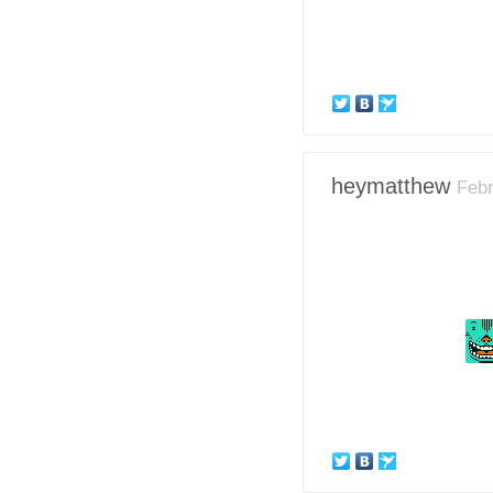
heymatthew
Febr