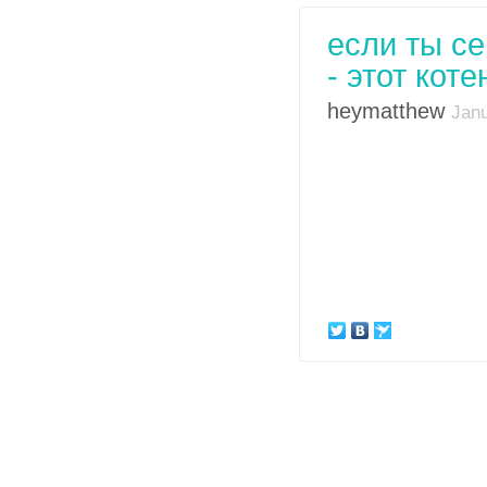
если ты с
- этот кот
heymatthew
Janu