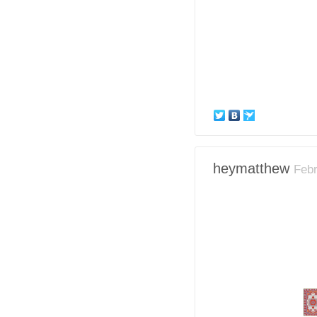
heymatthew
Febr