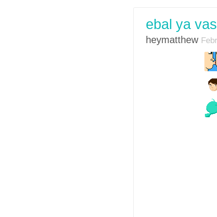
ebal ya vas
heymatthew
Febr