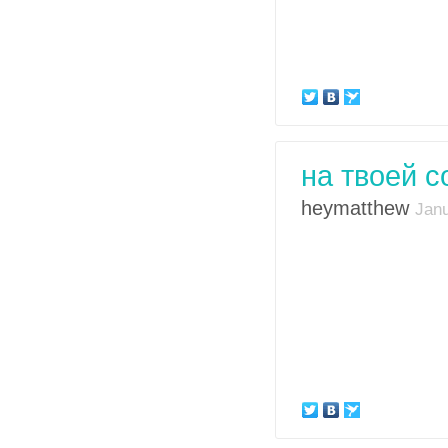
на твоей с
heymatthew
Janu