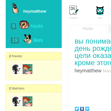
heymatthew
register
main
9
hoots
Hoots
вы понимае
19
likes
день рожд
цели оказа
2
Friends:
кроме этог
heymatthew
Marc
2
Watchers: