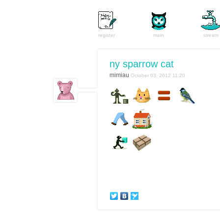
register
main
stream
ny sparrow cat
mimiau
October 03, 2012 11:20