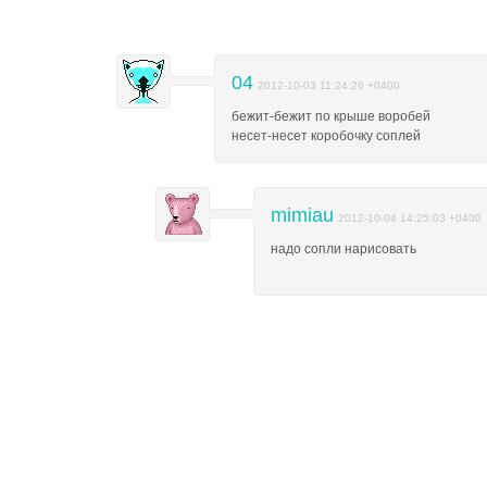
04
2012-10-03 11:24:26 +0400
бежит-бежит по крыше воробей

несет-несет коробочку соплей
mimiau
2012-10-04 14:25:03 +0400
надо сопли нарисовать