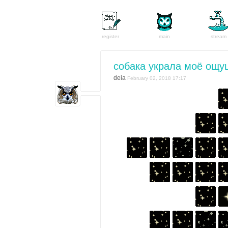
register
main
stream
собака украла моё ощу
deia
February 02, 2018 17:17